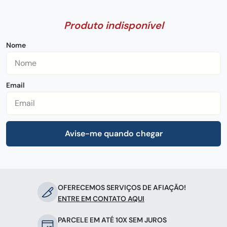
frigideira
8
º
pedra
9
º
chaira
10
º
OFERECEMOS SERVIÇOS DE AFIAÇÃO!
ENTRE EM CONTATO AQUI
PARCELE EM ATÉ 10X SEM JUROS