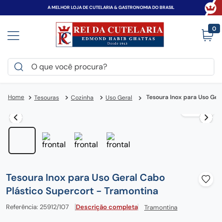
A MELHOR LOJA DE CUTELARIA & GASTRONOMIA DO BRASIL
0
O que você procura?
TERMOS MAIS BUSCADOS
Tesoura Inox para Uso Ger
Tesouras
Cozinha
Uso Geral
victorinox
1
º
faca
2
º
canivete
3
º
espada
4
º
zwilling
5
º
Tesoura Inox para Uso Geral Cabo
tramontina
Plástico Supercort - Tramontina
6
º
century
7
º
Referência
:
25912/107
Descrição completa
Tramontina