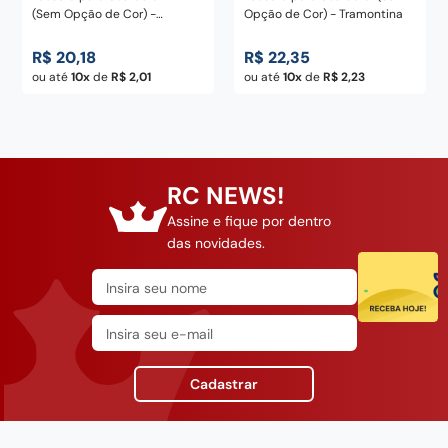
(Sem Opção de Cor) -
Opção de Cor) - Tramontina
Tramontina
R$
20
,
18
R$
22
,
35
ou até
10
de
R$
2
,
01
ou até
10
de
R$
2
,
23
RC NEWS!
Assine e fique por dentro
das novidades.
Cadastrar