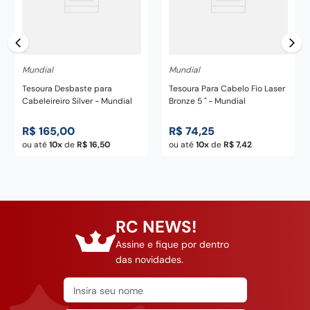
Mundial
Mundial
Tesoura Desbaste para
Tesoura Para Cabelo Fio Laser
Cabeleireiro Silver - Mundial
Bronze 5 " - Mundial
R$
165
,
00
R$
74
,
25
ou até
10
de
R$
16
,
50
ou até
10
de
R$
7
,
42
RC NEWS!
Assine e fique por dentro
das novidades.