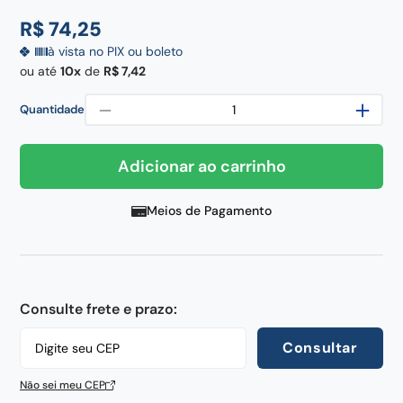
frigideira
8
º
R$
74
,
25
pedra
9
º
à vista no PIX ou boleto
chaira
10
º
ou até
10
de
R$
7
,
42
－
＋
Quantidade
Adicionar ao carrinho
Meios de Pagamento
Consulte frete e prazo:
Consultar
Não sei meu CEP