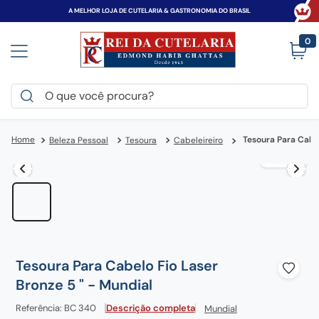
A MELHOR LOJA DE CUTELARIA & GASTRONOMIA DO BRASIL
0
O que você procura?
TERMOS MAIS BUSCADOS
Tesoura Para Cabel
Beleza Pessoal
Tesoura
Cabeleireiro
victorinox
1
º
faca
2
º
canivete
3
º
espada
4
º
zwilling
5
º
Tesoura Para Cabelo Fio Laser
tramontina
6
º
Bronze 5 " - Mundial
century
7
º
Referência
:
BC 340
Descrição completa
Mundial