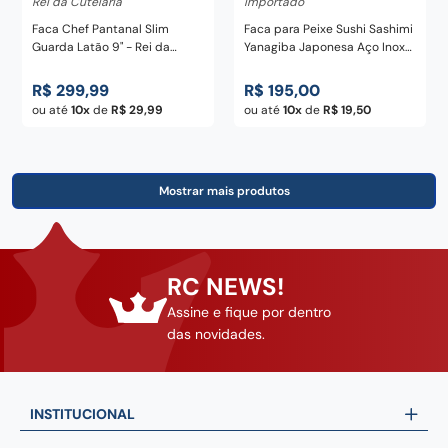
Rei da Cutelaria
Importado
Faca Chef Pantanal Slim
Faca para Peixe Sushi Sashimi
Guarda Latão 9" - Rei da
Yanagiba Japonesa Aço Inox
Cutelaria
Cabo Madeira Tamasaburo 8"
R$
299
,
99
R$
195
,
00
ou até
10
de
R$
29
,
99
ou até
10
de
R$
19
,
50
RC NEWS!
Assine e fique por dentro
das novidades.
INSTITUCIONAL