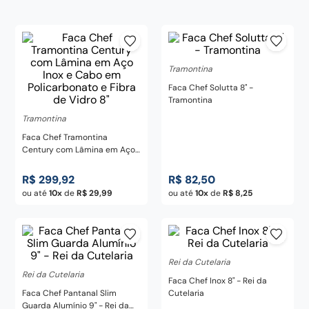
pedra
8
º
chaira
9
º
tramontina
10
º
Tramontina
Faca Chef Solutta 8" -
Tramontina
Tramontina
Faca Chef Tramontina
Century com Lâmina em Aço
Inox e Cabo em Policarbonato
e Fibra de Vidro 8"
R$
299
,
92
R$
82
,
50
ou até
10
de
R$
29
,
99
ou até
10
de
R$
8
,
25
Rei da Cutelaria
Rei da Cutelaria
Faca Chef Inox 8" - Rei da
Faca Chef Pantanal Slim
Cutelaria
Guarda Alumínio 9" - Rei da