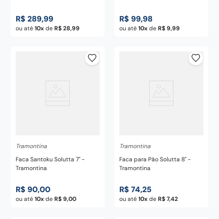
Cutelaria
R$
289
,
99
R$
99
,
98
ou até
10
de
R$
28
,
99
ou até
10
de
R$
9
,
99
Tramontina
Tramontina
Faca Santoku Solutta 7" -
Faca para Pão Solutta 8" -
Tramontina
Tramontina
R$
90
,
00
R$
74
,
25
ou até
10
de
R$
9
,
00
ou até
10
de
R$
7
,
42