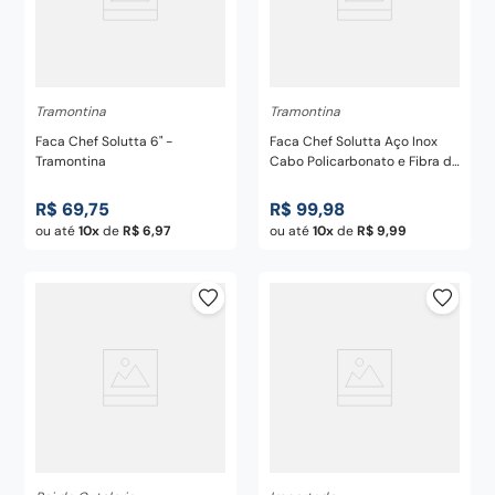
Tramontina
Tramontina
Faca Chef Solutta 6" -
Faca Chef Solutta Aço Inox
Tramontina
Cabo Policarbonato e Fibra de
Vidro 10" - Tramontina
R$
69
,
75
R$
99
,
98
ou até
10
de
R$
6
,
97
ou até
10
de
R$
9
,
99