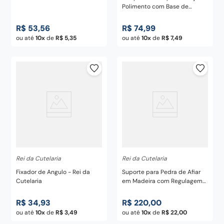
Polimento com Base de
Madeira 4 Faces 10,8"
R$
53
,
56
R$
74
,
99
ou até
10
de
R$
5
,
35
ou até
10
de
R$
7
,
49
Rei da Cutelaria
Rei da Cutelaria
Fixador de Angulo - Rei da
Suporte para Pedra de Afiar
Cutelaria
em Madeira com Regulagem
de Comprimento - Rei da
Cutelaria
R$
34
,
93
R$
220
,
00
ou até
10
de
R$
3
,
49
ou até
10
de
R$
22
,
00