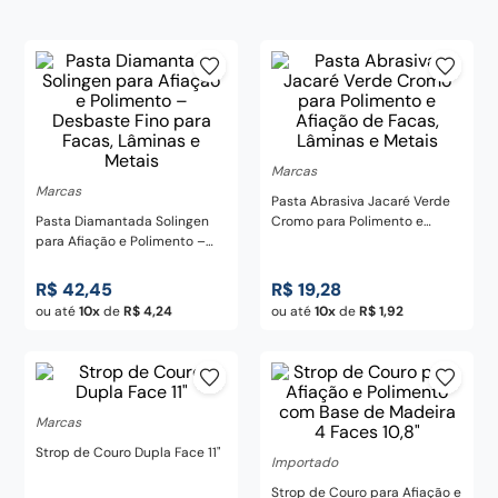
frigideira
8
º
pedra
9
º
chaira
10
º
Marcas
Marcas
Pasta Abrasiva Jacaré Verde
Pasta Diamantada Solingen
Cromo para Polimento e
para Afiação e Polimento –
Afiação de Facas, Lâminas e
Desbaste Fino para Facas,
Metais
Lâminas e Metais
R$
42
,
45
R$
19
,
28
ou até
10
de
R$
4
,
24
ou até
10
de
R$
1
,
92
Marcas
Strop de Couro Dupla Face 11"
Importado
Strop de Couro para Afiação e