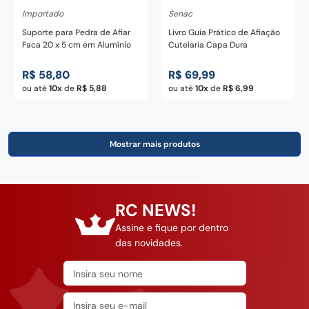
Importado
Senac
Suporte para Pedra de Afiar
Livro Guia Prático de Afiação
Faca 20 x 5 cm em Alumínio
Cutelaria Capa Dura
R$
58
,
80
R$
69
,
99
ou até
10
de
R$
5
,
88
ou até
10
de
R$
6
,
99
RC NEWS!
Assine e fique por dentro
das novidades.