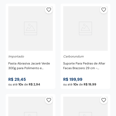
Importado
Carborundum
Pasta Abrasiva Jacaré Verde
Suporte Para Pedras de Afiar
300g para Polimento e
Facas Brazzero 29 cm -
Afiação de Facas, Lâminas e
Carborundum
Metais
R$
29
,
45
R$
199
,
99
ou até
10
de
R$
2
,
94
ou até
10
de
R$
19
,
99