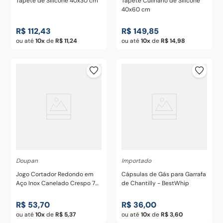
Tapete de Silicone 40x30 cm
Tapete Culinário de Silicone
40x60 cm
R$
112
,
43
R$
149
,
85
ou até
10
de
R$
11
,
24
ou até
10
de
R$
14
,
98
Doupan
Importado
Jogo Cortador Redondo em
Cápsulas de Gás para Garrafa
Aço Inox Canelado Crespo 7
de Chantilly - BestWhip
Peças Doupan
R$
53
,
70
R$
36
,
00
ou até
10
de
R$
5
,
37
ou até
10
de
R$
3
,
60