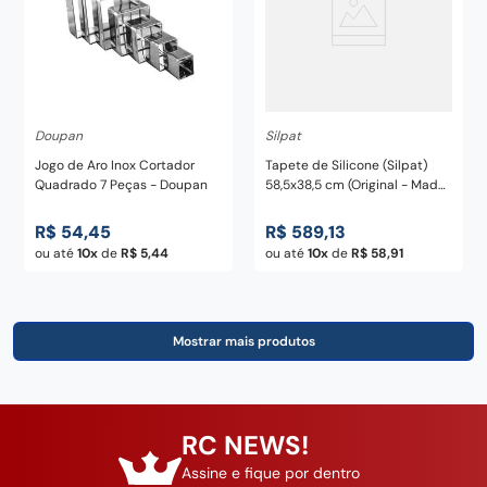
Doupan
Silpat
Jogo de Aro Inox Cortador
Tapete de Silicone (Silpat)
Quadrado 7 Peças - Doupan
58,5x38,5 cm (Original - Made
in France)
R$
54
,
45
R$
589
,
13
ou até
10
de
R$
5
,
44
ou até
10
de
R$
58
,
91
RC NEWS!
Assine e fique por dentro