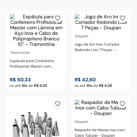
century
8
º
pedra
9
º
chaira
10
º
Doupan
Jogo de Aro Inox Cortador
Redondo Liso 7 Peças -
Tramontina
Doupan
Espátula para Confeiteiro
Profissional Master com
Lâmina em Aço Inox e Cabo
de Polipropileno Branco 10" -
R$
50
,
33
R$
42
,
60
Tramontina
ou até
10
de
R$
5
,
03
ou até
10
de
R$
4
,
26
Doupan
Raspador de Massa Inox com
Cabo Tubular - Doupan