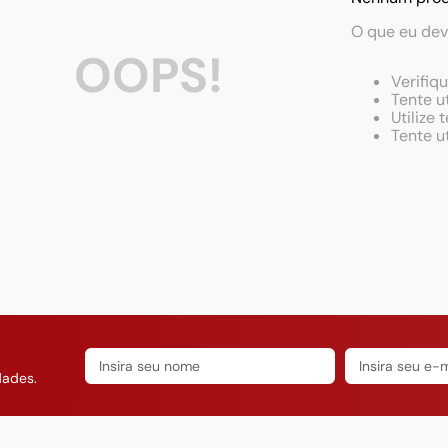
O que eu dev
OOPS!
Verifiq
Tente ut
Utilize
Tente u
dades.