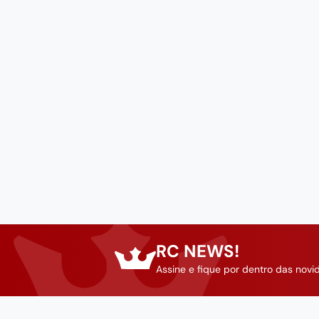
pedra
9
º
chaira
10
º
RC NEWS!
Assine e fique por dentro das novi