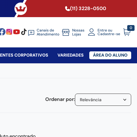
(11) 3228-0500
0
Canais de
Nossas
Entre ou
Cadastre-se
Atendimento
Lojas
SENTES CORPORATIVOS
VARIEDADES
ÁREA DO ALUNO
Relevância
uto encontrado