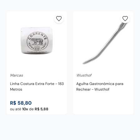
century
8
º
pedra
9
º
chaira
10
º
Marcas
Wusthof
Linha Costura Extra Forte - 183
Agulha Gastronômica para
Metros
Rechear - Wusthof
R$
58
,
80
ou até
10
de
R$
5
,
88