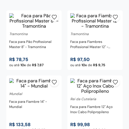
century
8
º
pedra
9
º
chaira
10
º
Tramontina
Tramontina
Faca para Pão Profissional
Faca para Fiambres
Master 8" - Tramontina
Profissional Master 12" -
Tramontina
R$
78
,
75
R$
97
,
50
ou até
10
de
R$
7
,
87
ou até
10
de
R$
9
,
75
Mundial
Rei da Cutelaria
Faca para Fiambre 14" -
Mundial
Faca para Fiambre 12" Aço
Inox Cabo Polipropileno
R$
133
,
58
R$
99
,
98