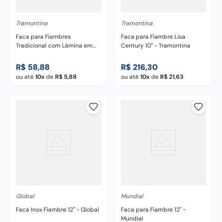
Tramontina
Tramontina
Faca para Fiambres
Faca para Fiambre Lisa
Tradicional com Lâmina em
Century 10" - Tramontina
Aço Inox e Cabo em Madeira
Natural 9" - Tramontina
R$
58
,
88
R$
216
,
30
ou até
10
de
R$
5
,
88
ou até
10
de
R$
21
,
63
Global
Mundial
Faca Inox Fiambre 12" - Global
Faca para Fiambre 12" -
Mundial