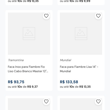
ou até
10
de
R$
13
,
35
ou até
10
de
R$
9
,
99
Tramontina
Mundial
Faca Inox para Fiambre Fio
Faca para Fiambre Lisa 14" -
Liso Cabo Branco Master 12"
Mundial
Master - Tramontina
R$
93
,
75
R$
133
,
58
ou até
10
de
R$
9
,
37
ou até
10
de
R$
13
,
35