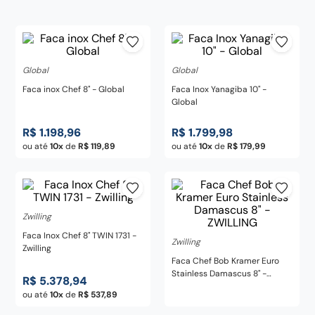
frigideira
8
º
pedra
9
º
chaira
10
º
Global
Global
Faca inox Chef 8" - Global
Faca Inox Yanagiba 10" -
Global
R$
1
.
198
,
96
R$
1
.
799
,
98
ou até
10
de
R$
119
,
89
ou até
10
de
R$
179
,
99
Zwilling
Faca Inox Chef 8" TWIN 1731 -
Zwilling
Zwilling
Faca Chef Bob Kramer Euro
Stainless Damascus 8" -
R$
5
.
378
,
94
ZWILLING
ou até
10
de
R$
537
,
89