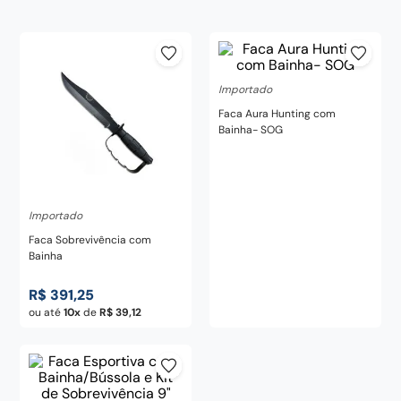
century
8
º
pedra
9
º
chaira
10
º
Importado
Faca Aura Hunting com
Bainha- SOG
Importado
Faca Sobrevivência com
Bainha
R$
391
,
25
ou até
10
de
R$
39
,
12