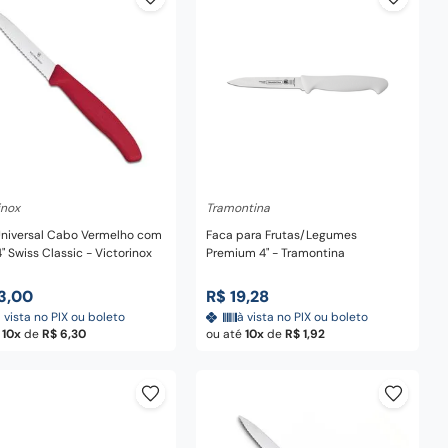
dicionar ao carrinho
Adicionar ao carrinho
inox
Tramontina
niversal Cabo Vermelho com
Faca para Frutas/Legumes
4" Swiss Classic - Victorinox
Premium 4" - Tramontina
3
,
00
R$
19
,
28
 vista no PIX ou boleto
à vista no PIX ou boleto
é
10
de
R$
6
,
30
ou até
10
de
R$
1
,
92