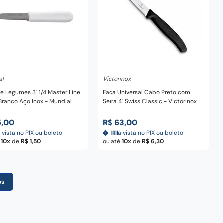
dicionar ao carrinho
Adicionar ao carrinho
al
Victorinox
e Legumes 3" 1/4 Master Line
Faca Universal Cabo Preto com
ranco Aço Inox - Mundial
Serra 4" Swiss Classic - Victorinox
5
,
00
R$
63
,
00
 vista no PIX ou boleto
à vista no PIX ou boleto
é
10
de
R$
1
,
50
ou até
10
de
R$
6
,
30