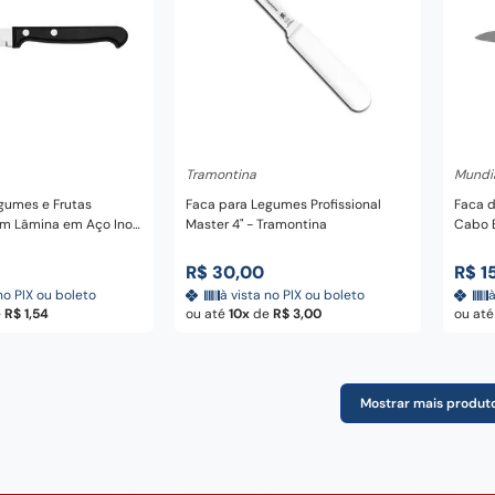
nar ao carrinho
Adicionar ao carrinho
A
Tramontina
Mundi
gumes e Frutas
Faca para Legumes Profissional
Faca d
om Lâmina em Aço Inox
Master 4" - Tramontina
Cabo B
ipropileno Preto 3" -
R$
30
,
00
R$
1
no PIX ou boleto
à vista no PIX ou boleto
à
e
R$
1
,
54
ou até
10
de
R$
3
,
00
ou at