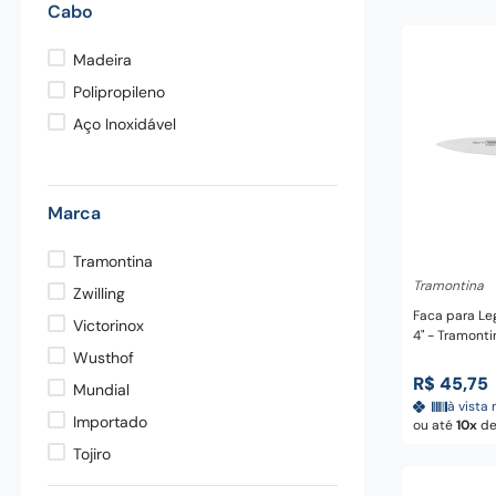
Cabo
pedra
9
º
chaira
10
º
Madeira
Polipropileno
Aço Inoxidável
Marca
Adicio
Tramontina
Tramontina
Zwilling
Faca para Le
Victorinox
4" - Tramonti
Wusthof
R$
45
,
75
Mundial
à vista 
Importado
ou até
10
d
Tojiro
Ballarini