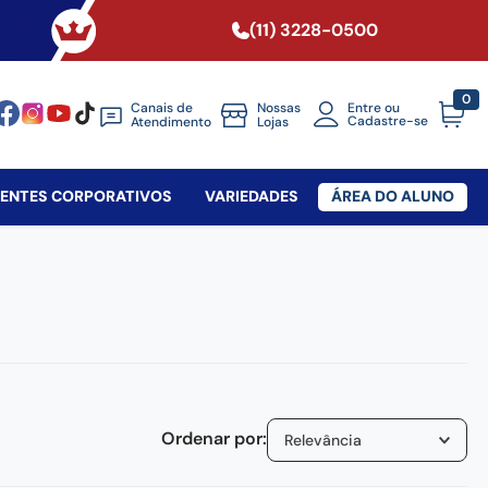
(11) 3228-0500
0
Canais de
Nossas
Entre ou
Cadastre-se
Atendimento
Lojas
SENTES CORPORATIVOS
VARIEDADES
ÁREA DO ALUNO
Relevância