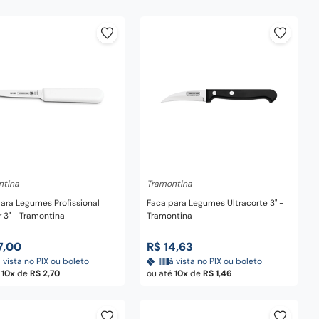
dicionar ao carrinho
Adicionar ao carrinho
ntina
Tramontina
 Legumes Profissional
Faca para Legumes Ultracorte 3" -
 3" - Tramontina
Tramontina
7
,
00
R$
14
,
63
 vista no PIX ou boleto
à vista no PIX ou boleto
é
10
de
R$
2
,
70
ou até
10
de
R$
1
,
46