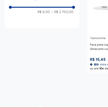
2,5"
R$ 6,00
–
R$ 2.750,00
Adicio
Tramontina
Faca para Le
Ultracorte c
e Cabo de Pol
Tramontina
R$
15
,
45
à vista 
ou até
10
d