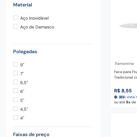
Material
Global
Brinox
Aço Inoxidável
Aço de Damasco
Polegadas
Adicio
Tramontina
9"
Faca para Fr
7"
Tradicional 
6,5"
Inox e Cabo d
Tramontina
R$
8
,
55
6"
à vista 
5"
ou até
8
de
4,5"
4"
3,5"
Faixas de preço
3"