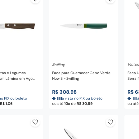
nar ao carrinho
Adicionar ao carrinho
A
Zwilling
Victor
utas e Legumes
Faca para Guarnecer Cabo Verde
Faca U
com Lâmina em Aço
Now S - Zwilling
Serra 
e Madeira Natural 3" -
R$
308
,
98
R$
6
no PIX ou boleto
à vista no PIX ou boleto
à
R$
1
,
06
ou até
10
de
R$
30
,
89
ou at