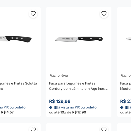
nar ao carrinho
Adicionar ao carrinho
A
Tramontina
Tramo
gumes e Frutas Solutta
Faca para Legumes e Frutas
Faca para
na
Century com Lâmina em Aço Inox e
Master
Cabo em Policarbonato e Fibra de
Vidro 3" - Tramontina
R$
129
,
98
R$
2
no PIX ou boleto
à vista no PIX ou boleto
à
e
R$
4
,
57
ou até
10
de
R$
12
,
99
ou at