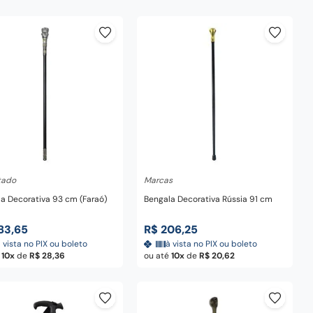
dicionar ao carrinho
Adicionar ao carrinho
tado
Marcas
a Decorativa 93 cm (Faraó)
Bengala Decorativa Rússia 91 cm
83
,
65
R$
206
,
25
 vista no PIX ou boleto
à vista no PIX ou boleto
é
10
de
R$
28
,
36
ou até
10
de
R$
20
,
62