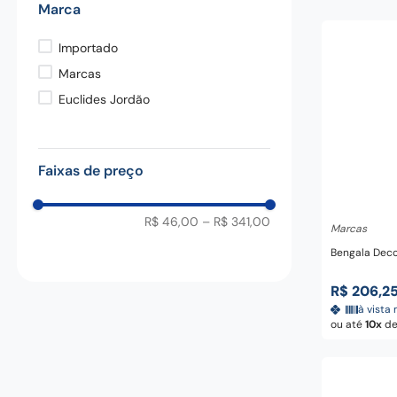
Marca
pedra
9
º
chaira
10
º
Importado
Marcas
Euclides Jordão
Faixas de preço
Adicio
R$ 46,00
–
R$ 341,00
Marcas
Bengala Deco
R$
206
,
2
à vista 
ou até
10
d