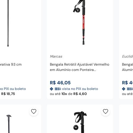
nar ao carrinho
Adicionar ao carrinho
A
Marcas
Euclid
rativa 93 cm
Bengala Retrátil Ajustável Vermelho
Bengal
em Alumínio com Ponteira
Alumín
Antiaderente para Trilhas e
Antiad
Caminhadas 110 cm
Camin
R$
46
,
05
R$
4
no PIX ou boleto
à vista no PIX ou boleto
à
e
R$
18
,
75
ou até
10
de
R$
4
,
60
ou at