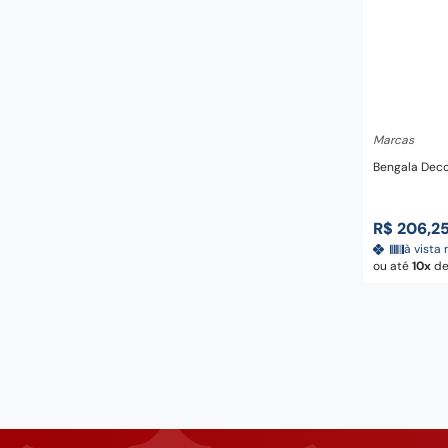
Adicio
Marcas
Bengala Deco
R$
206
,
2
à vista 
ou até
10
d