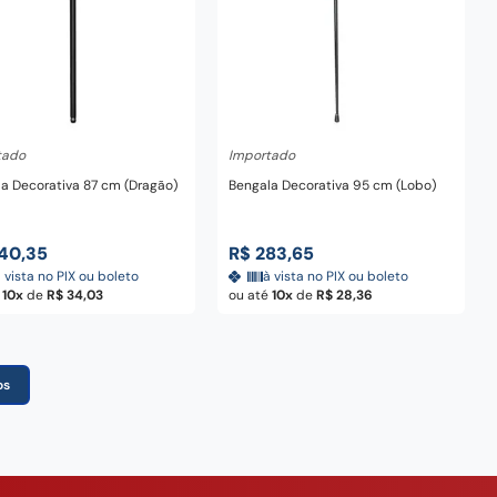
dicionar ao carrinho
Adicionar ao carrinho
tado
Importado
a Decorativa 87 cm (Dragão)
Bengala Decorativa 95 cm (Lobo)
40
,
35
R$
283
,
65
 vista no PIX ou boleto
à vista no PIX ou boleto
é
10
de
R$
34
,
03
ou até
10
de
R$
28
,
36