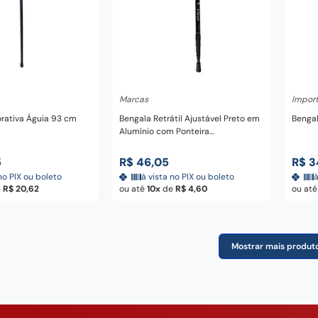
nar ao carrinho
Adicionar ao carrinho
A
Marcas
Impor
rativa Águia 93 cm
Bengala Retrátil Ajustável Preto em
Bengal
Alumínio com Ponteira
Antiaderente para Trilhas e
Caminhadas 110 cm
5
R$
46
,
05
R$
3
no PIX ou boleto
à vista no PIX ou boleto
à
e
R$
20
,
62
ou até
10
de
R$
4
,
60
ou at