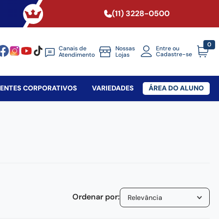
(11) 3228-0500
0
Canais de
Nossas
Entre ou
Cadastre-se
Atendimento
Lojas
SENTES CORPORATIVOS
VARIEDADES
ÁREA DO ALUNO
Relevância