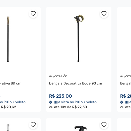
nar ao carrinho
Adicionar ao carrinho
A
Importado
Impor
rativa 89 cm
bengala Decorativa Bode 93 cm
Bengal
5
R$
225
,
00
R$
2
no PIX ou boleto
à vista no PIX ou boleto
à
e
R$
20
,
62
ou até
10
de
R$
22
,
50
ou at