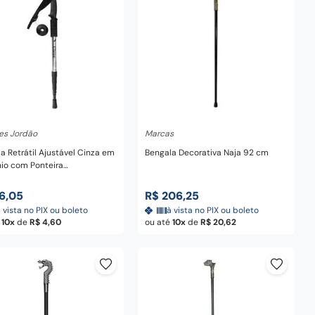
dicionar ao carrinho
Adicionar ao carrinho
es Jordão
Marcas
a Retrátil Ajustável Cinza em
Bengala Decorativa Naja 92 cm
io com Ponteira
erente para Trilhas e
hadas 110 cm
6
,
05
R$
206
,
25
 vista no PIX ou boleto
à vista no PIX ou boleto
é
10
de
R$
4
,
60
ou até
10
de
R$
20
,
62