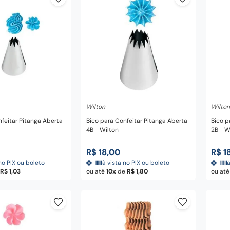
nar ao carrinho
Adicionar ao carrinho
A
Wilton
Wilton
nfeitar Pitanga Aberta
Bico para Confeitar Pitanga Aberta
Bico p
4B - Wilton
2B - W
R$
18
,
00
R$
1
no PIX ou boleto
à vista no PIX ou boleto
à
R$
1
,
03
ou até
10
de
R$
1
,
80
ou at