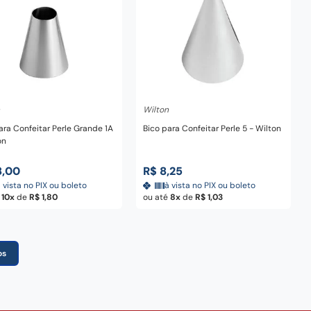
dicionar ao carrinho
Adicionar ao carrinho
Wilton
ara Confeitar Perle Grande 1A
Bico para Confeitar Perle 5 - Wilton
on
8
,
00
R$
8
,
25
 vista no PIX ou boleto
à vista no PIX ou boleto
é
10
de
R$
1
,
80
ou até
8
de
R$
1
,
03