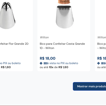
nar ao carrinho
Adicionar ao carrinho
A
Wilton
Wilton
feitar Flor Grande 2D
Bico para Confeitar Cesta Grande
Bico p
1D - Wilton
- Wilt
R$
18
,
00
R$
1
no PIX ou boleto
à vista no PIX ou boleto
à
e
R$
1
,
80
ou até
10
de
R$
1
,
80
ou at