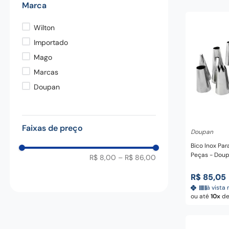
Marca
pedra
9
º
chaira
10
º
Wilton
Importado
Mago
Marcas
Doupan
Adicio
Faixas de preço
Doupan
Bico Inox Par
Peças - Dou
R$ 8,00
–
R$ 86,00
R$
85
,
05
à vista 
ou até
10
d