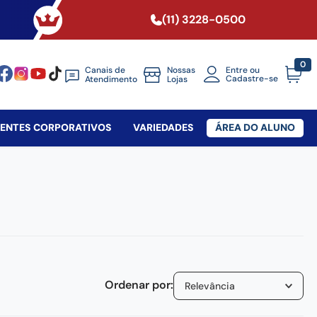
(11) 3228-0500
0
Canais de
Nossas
Entre ou
Cadastre-se
Atendimento
Lojas
SENTES CORPORATIVOS
VARIEDADES
ÁREA DO ALUNO
Relevância