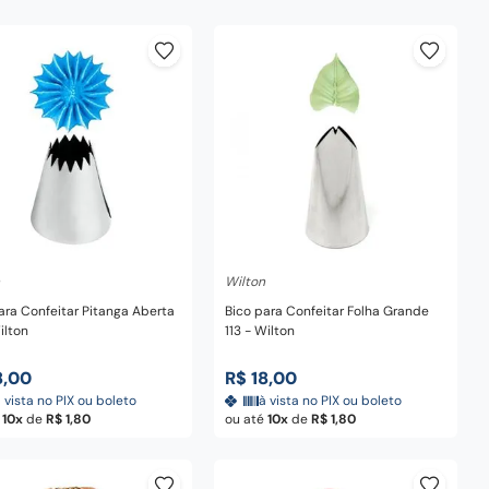
dicionar ao carrinho
Adicionar ao carrinho
Wilton
ara Confeitar Pitanga Aberta
Bico para Confeitar Folha Grande
ilton
113 - Wilton
8
,
00
R$
18
,
00
 vista no PIX ou boleto
à vista no PIX ou boleto
é
10
de
R$
1
,
80
ou até
10
de
R$
1
,
80