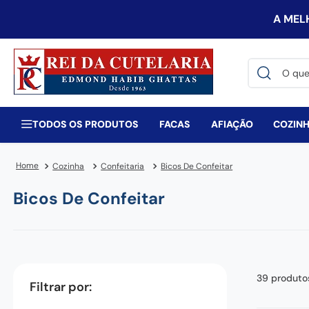
A MEL
O que você 
TERMOS MAIS BUSCADOS
victorinox
TODOS OS PRODUTOS
FACAS
AFIAÇÃO
COZIN
1
º
faca
2
º
Cozinha
Confeitaria
Bicos De Confeitar
canivete
3
º
Bicos De Confeitar
espada
4
º
zwilling
5
º
tramontina
6
º
frigideira
7
º
39
produto
century
8
º