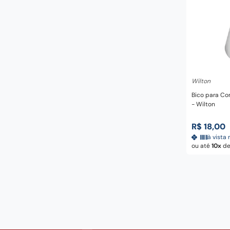
Adicio
Wilton
Bico para Con
- Wilton
R$
18
,
00
à vista 
ou até
10
d