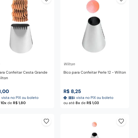
dicionar ao carrinho
Adicionar ao carrinho
Wilton
ara Confeitar Cesta Grande
Bico para Confeitar Perle 12 - Wilton
ilton
8
,
00
R$
8
,
25
 vista no PIX ou boleto
à vista no PIX ou boleto
é
10
de
R$
1
,
80
ou até
8
de
R$
1
,
03