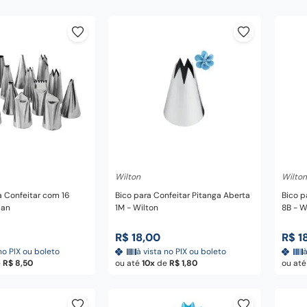
nar ao carrinho
Adicionar ao carrinho
A
Wilton
Wilton
a Confeitar com 16
Bico para Confeitar Pitanga Aberta
Bico p
pan
1M - Wilton
8B - W
R$
18
,
00
R$
1
no PIX ou boleto
à vista no PIX ou boleto
à
e
R$
8
,
50
ou até
10
de
R$
1
,
80
ou at