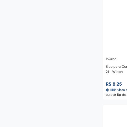
Adicio
Wilton
Bico para Co
21 - Wilton
R$
8
,
25
à vista 
ou até
8
de