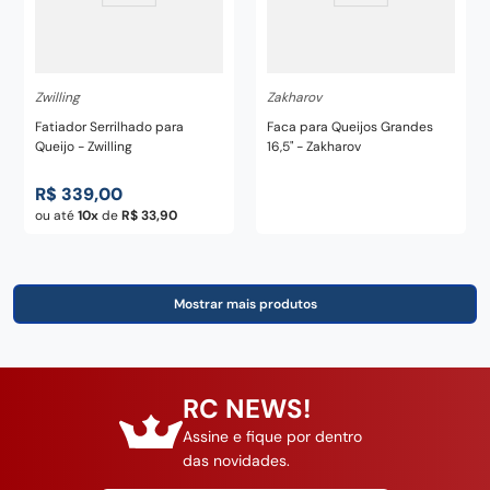
Zwilling
Zakharov
Fatiador Serrilhado para
Faca para Queijos Grandes
Queijo - Zwilling
16,5" - Zakharov
R$
339
,
00
ou até
10
de
R$
33
,
90
RC NEWS!
Assine e fique por dentro
das novidades.