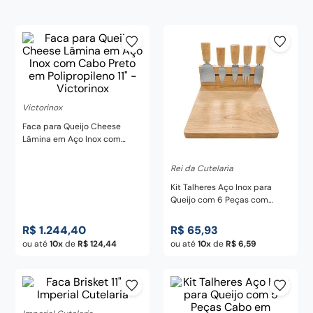
frigideira
8
º
pedra
9
º
chaira
10
º
Victorinox
Faca para Queijo Cheese
Lâmina em Aço Inox com
Cabo Preto em Polipropileno
11" - Victorinox
Rei da Cutelaria
Kit Talheres Aço Inox para
Queijo com 6 Peças com
Cabo e Base em Madeira com
Imã
R$
1
.
244
,
40
R$
65
,
93
ou até
10
de
R$
124
,
44
ou até
10
de
R$
6
,
59