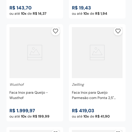
de Polipropileno Preto 6" -
Tramontina
R$
143
,
70
R$
19
,
43
ou até
10
de
R$
14
,
37
ou até
10
de
R$
1
,
94
Wusthof
Zwilling
Faca Inox para Queijo -
Faca Inox para Queijo
Wusthof
Parmesão com Ponta 2,5"
Collection - Zwilling
R$
1
.
999
,
97
R$
419
,
03
ou até
10
de
R$
199
,
99
ou até
10
de
R$
41
,
90