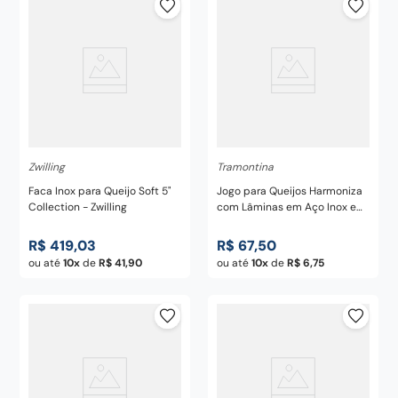
Zwilling
Tramontina
Faca Inox para Queijo Soft 5"
Jogo para Queijos Harmoniza
Collection - Zwilling
com Lâminas em Aço Inox e
Cabos de Polipropileno Preto
3 Peças - Tramontina
R$
419
,
03
R$
67
,
50
ou até
10
de
R$
41
,
90
ou até
10
de
R$
6
,
75