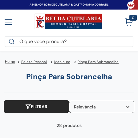
A MELHOR LOJA DE CUTELARIA & GASTRONOMIA DO BRASIL
0
O que você procura?
TERMOS MAIS BUSCADOS
Beleza Pessoal
Manicure
Pinça Para Sobrancelha
victorinox
1
º
faca
2
º
Pinça Para Sobrancelha
canivete
3
º
espada
4
º
tramontina
FILTRAR
5
º
Relevância
zwilling
6
º
28
produtos
frigideira
7
º