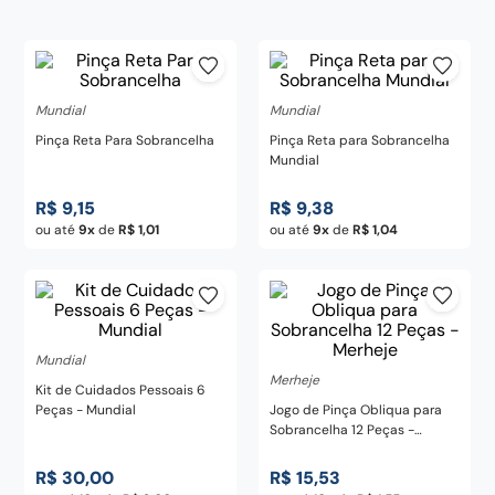
century
8
º
pedra
9
º
chaira
10
º
Mundial
Mundial
Pinça Reta Para Sobrancelha
Pinça Reta para Sobrancelha
Mundial
R$
9
,
15
R$
9
,
38
ou até
9
de
R$
1
,
01
ou até
9
de
R$
1
,
04
Mundial
Merheje
Kit de Cuidados Pessoais 6
Peças - Mundial
Jogo de Pinça Obliqua para
Sobrancelha 12 Peças -
Merheje
R$
30
,
00
R$
15
,
53