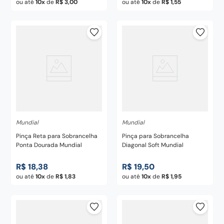
ou até
10
de
R$
3
,
00
ou até
10
de
R$
1
,
55
Mundial
Mundial
Pinça Reta para Sobrancelha
Pinça para Sobrancelha
Ponta Dourada Mundial
Diagonal Soft Mundial
R$
18
,
38
R$
19
,
50
ou até
10
de
R$
1
,
83
ou até
10
de
R$
1
,
95