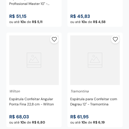
Profissional Master 10" -
Tramontina
Tramontina
R$
51
,
15
R$
45
,
83
ou até
10
de
R$
5
,
11
ou até
10
de
R$
4
,
58
Wilton
Tramontina
Espátula Confeitar Angular
Espátula para Confeitar com
Ponta Fina 22,8 cm - Wilton
Degrau 12" - Tramontina
R$
68
,
03
R$
61
,
95
ou até
10
de
R$
6
,
80
ou até
10
de
R$
6
,
19