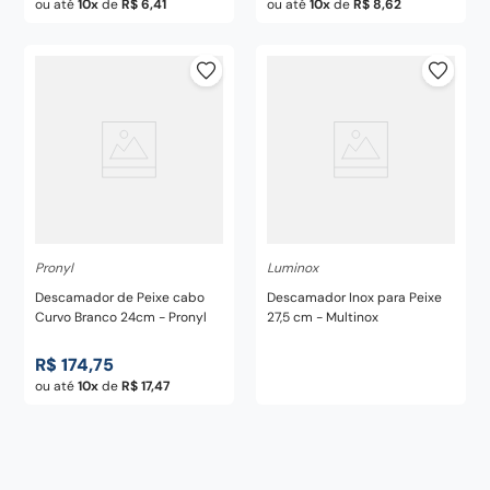
ou até
10
de
R$
6
,
41
ou até
10
de
R$
8
,
62
Pronyl
Luminox
Descamador de Peixe cabo
Descamador Inox para Peixe
Curvo Branco 24cm - Pronyl
27,5 cm - Multinox
R$
174
,
75
ou até
10
de
R$
17
,
47