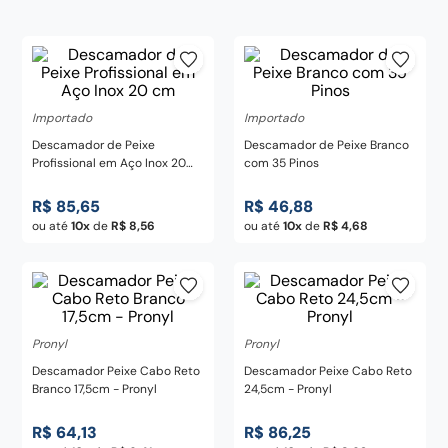
century
8
º
pedra
9
º
chaira
10
º
Importado
Importado
Descamador de Peixe
Descamador de Peixe Branco
Profissional em Aço Inox 20
com 35 Pinos
cm
R$
85
,
65
R$
46
,
88
ou até
10
de
R$
8
,
56
ou até
10
de
R$
4
,
68
Pronyl
Pronyl
Descamador Peixe Cabo Reto
Descamador Peixe Cabo Reto
Branco 17,5cm - Pronyl
24,5cm - Pronyl
R$
64
,
13
R$
86
,
25