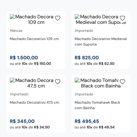
century
8
º
pedra
9
º
chaira
10
º
Marcas
Importado
Machado Decorativo 109 cm
Machado Decorativo Medieval
com Suporte
R$
1
.
500
,
00
R$
825
,
00
ou até
10
de
R$
150
,
00
ou até
10
de
R$
82
,
50
Importado
Importado
Machado Decorativo 47,5 cm
Machado Tomahawk Black
com Bainha
R$
345
,
00
R$
495
,
45
ou até
10
de
R$
34
,
50
ou até
10
de
R$
49
,
54