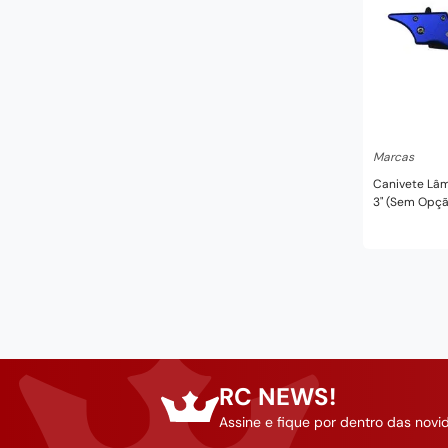
In
Marcas
Canivete Lâm
3" (Sem Opçã
RC NEWS!
Assine e fique por dentro das novi