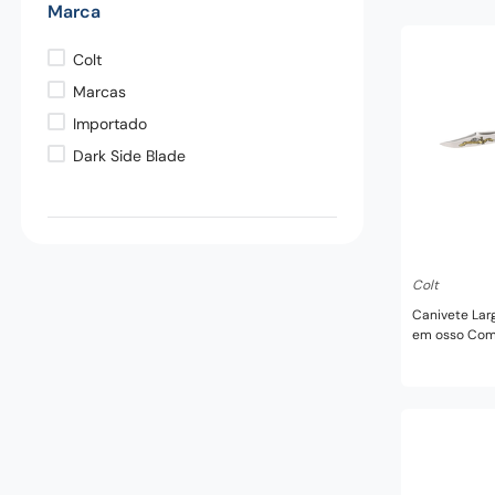
Marca
pedra
9
º
chaira
10
º
Colt
Marcas
Importado
Dark Side Blade
In
Colt
Canivete La
em osso Com
anos - Colt