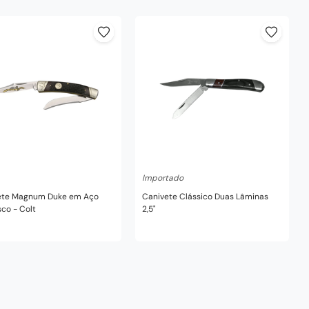
Indisponível
Indisponível
Importado
ete Magnum Duke em Aço
Canivete Clássico Duas Lâminas
co - Colt
2,5"