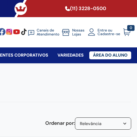
(11) 3228-0500
0
Canais de
Nossas
Entre ou
Cadastre-se
Atendimento
Lojas
SENTES CORPORATIVOS
VARIEDADES
ÁREA DO ALUNO
Relevância