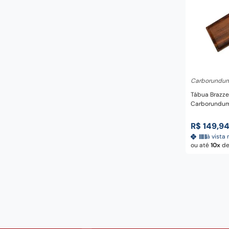
Adicio
Carborundu
Tábua Brazze
Carborundu
R$
149
,
9
à vista 
ou até
10
d