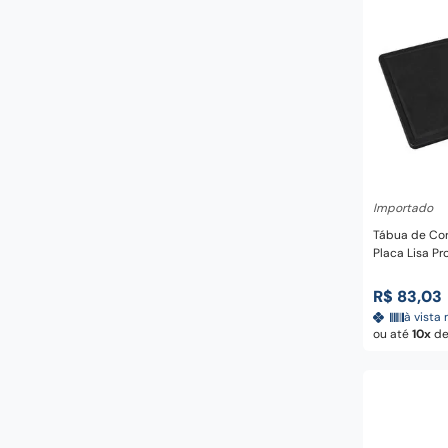
Adicio
Importado
Tábua de Cor
Placa Lisa Pr
Preto 37 cm -
R$
83
,
03
à vista 
ou até
10
d