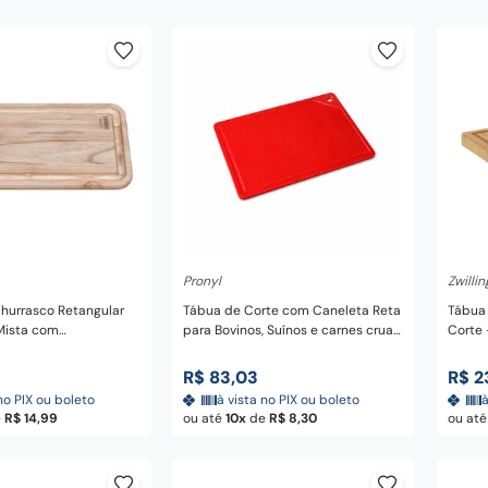
nar ao carrinho
Adicionar ao carrinho
A
Pronyl
Zwillin
hurrasco Retangular
Tábua de Corte com Caneleta Reta
Tábua
Mista com
para Bovinos, Suínos e carnes crua
Corte -
Natural 49x28 cm -
Placa Lisa Profissional em Plástico
Vermelho 37 cm - Pronyl
R$
83
,
03
R$
2
no PIX ou boleto
à vista no PIX ou boleto
à
e
R$
14
,
99
ou até
10
de
R$
8
,
30
ou at