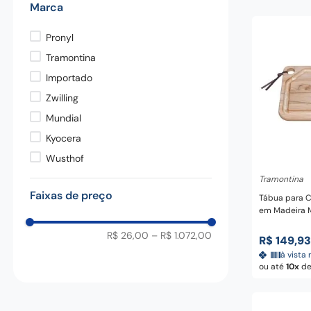
Marca
pedra
9
º
chaira
10
º
Pronyl
Tramontina
Importado
Zwilling
Mundial
Kyocera
Adicio
Wusthof
Eppicotispai
Tramontina
Faixas de preço
Carborundum
Tábua para C
em Madeira 
Western
Acabamento 
R$ 26,00
–
R$ 1.072,00
Tramontina
R$
149
,
93
à vista 
ou até
10
d