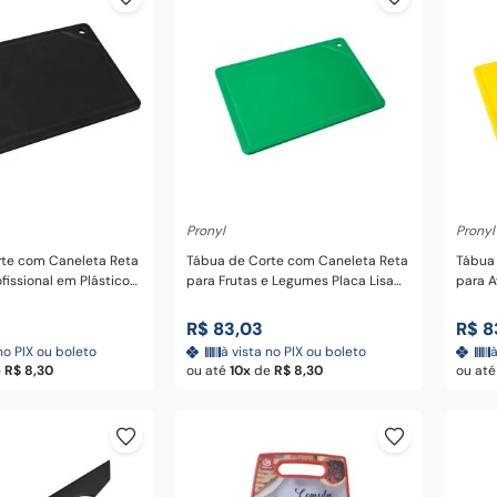
nar ao carrinho
Adicionar ao carrinho
A
Pronyl
Pronyl
te com Caneleta Reta
Tábua de Corte com Caneleta Reta
Tábua
ofissional em Plástico
para Frutas e Legumes Placa Lisa
para A
 Pronyl
Profissional em Plástico Verde 37
Placa 
cm - Pronyl
Amarel
R$
83
,
03
R$
8
no PIX ou boleto
à vista no PIX ou boleto
à
e
R$
8
,
30
ou até
10
de
R$
8
,
30
ou at