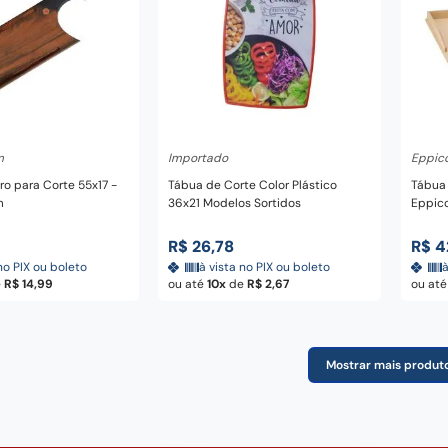
nar ao carrinho
Adicionar ao carrinho
A
m
Importado
Eppico
ro para Corte 55x17 -
Tábua de Corte Color Plástico
Tábua 
m
36x21 Modelos Sortidos
Eppico
4
R$
26
,
78
R$
4
no PIX ou boleto
à vista no PIX ou boleto
à
e
R$
14
,
99
ou até
10
de
R$
2
,
67
ou at