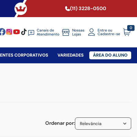
(11) 3228-0500
0
Canais de
Nossas
Entre ou
Cadastre-se
Atendimento
Lojas
SENTES CORPORATIVOS
VARIEDADES
ÁREA DO ALUNO
Relevância