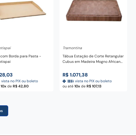
dicionar ao carrinho
Adicionar ao carrinho
tispai
Tramontina
com Borda para Pasta -
Tábua Estação de Corte Retangular
tispai
Cubus em Madeira Mogno Africano
com Acabamento Envernizado com
Alça 60 x 40 cm - Tramontina
28
,
03
R$
1
.
071
,
38
 vista no PIX ou boleto
à vista no PIX ou boleto
é
10
de
R$
42
,
80
ou até
10
de
R$
107
,
13