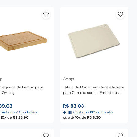
dicionar ao carrinho
Adicionar ao carrinho
g
Pronyl
 Pequena de Bambu para
Tábua de Corte com Caneleta Reta
 Zwilling
para Carne assada e Embutidos
Placa Lisa Profissional em Plástico
Bege 37 cm - Pronyl
39
,
03
R$
83
,
03
 vista no PIX ou boleto
à vista no PIX ou boleto
é
10
de
R$
23
,
90
ou até
10
de
R$
8
,
30