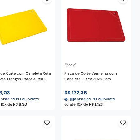
dicionar ao carrinho
Adicionar ao carrinho
Pronyl
 de Corte com Caneleta Reta
Placa de Corte Vermelha com
ves, Frangos, Patos e Peru
Canaleta 1 Face 30x50 cm
Lisa Profissional em Plástico
o 37 cm - Pronyl
3
,
03
R$
172
,
35
 vista no PIX ou boleto
à vista no PIX ou boleto
é
10
de
R$
8
,
30
ou até
10
de
R$
17
,
23