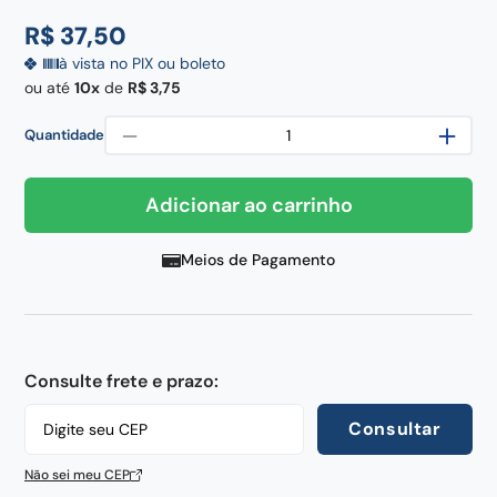
frigideira
8
º
R$
37
,
50
pedra
9
º
à vista no PIX ou boleto
chaira
10
º
ou até
10
de
R$
3
,
75
－
＋
Quantidade
Adicionar ao carrinho
Meios de Pagamento
Consulte frete e prazo:
Consultar
Não sei meu CEP