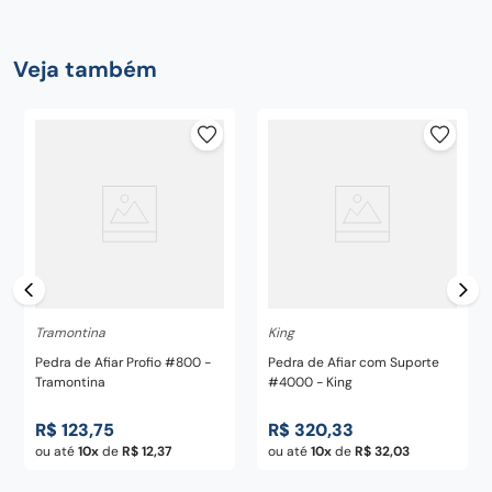
Veja também
Tramontina
King
Pedra de Afiar Profio #800 -
Pedra de Afiar com Suporte
Tramontina
#4000 - King
R$
123
,
75
R$
320
,
33
ou até
10
de
R$
12
,
37
ou até
10
de
R$
32
,
03