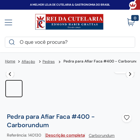
A MELHOR LOJA DE CUTELARIA & GASTRONOMIA DO BRASIL
0
O que você procura?
TERMOS MAIS BUSCADOS
Pedra para Afiar Faca #400 - Carborund
Afiação
Pedras
victorinox
1
º
faca
2
º
canivete
3
º
espada
4
º
zwilling
5
º
Pedra para Afiar Faca #400 -
tramontina
6
º
Carborundum
century
7
º
Referência
:
140130
Descrição completa
Carborundum