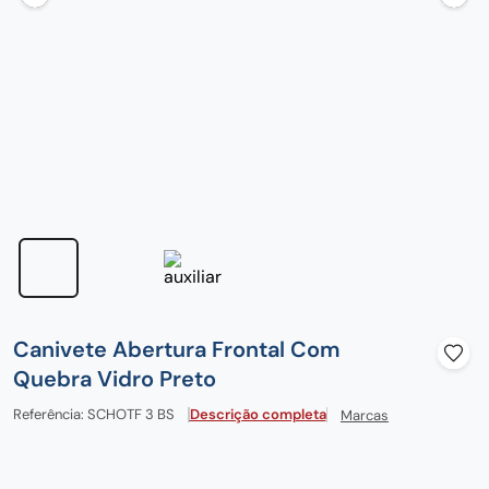
century
8
º
pedra
9
º
chaira
10
º
Canivete Abertura Frontal Com
Quebra Vidro Preto
Referência
:
SCHOTF 3 BS
Descrição completa
Marcas