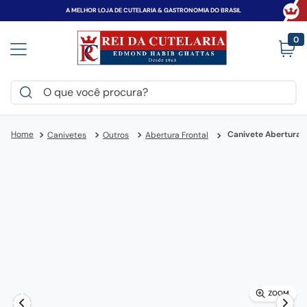
A MELHOR LOJA DE CUTELARIA & GASTRONOMIA DO BRASIL
0
O que você procura?
TERMOS MAIS BUSCADOS
Canivete Abertura 
Canivetes
Outros
Abertura Frontal
victorinox
1
º
faca
2
º
canivete
3
º
espada
4
º
zwilling
5
º
tramontina
6
º
frigideira
7
º