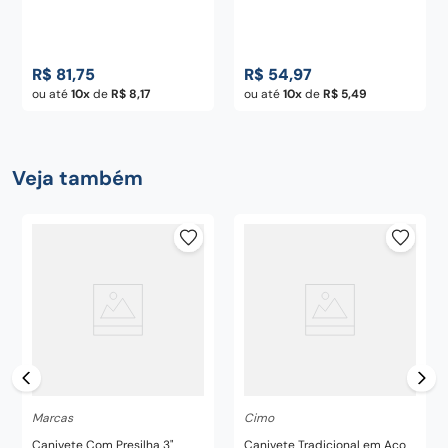
R$
81
,
75
R$
54
,
97
ou até
10
de
R$
8
,
17
ou até
10
de
R$
5
,
49
Veja também
Marcas
Cimo
Canivete Com Presilha 3"
Canivete Tradicional em Aço