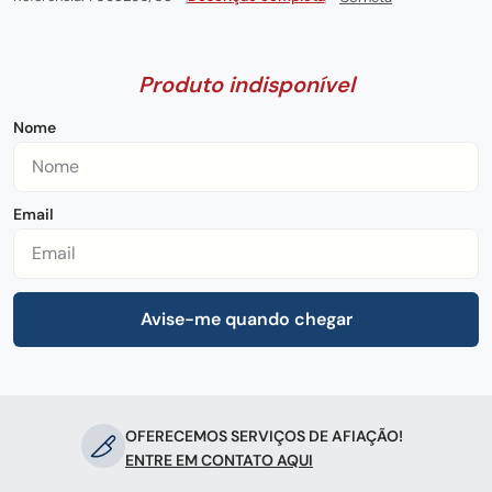
century
8
º
pedra
9
º
chaira
10
º
OFERECEMOS SERVIÇOS DE AFIAÇÃO!
ENTRE EM CONTATO AQUI