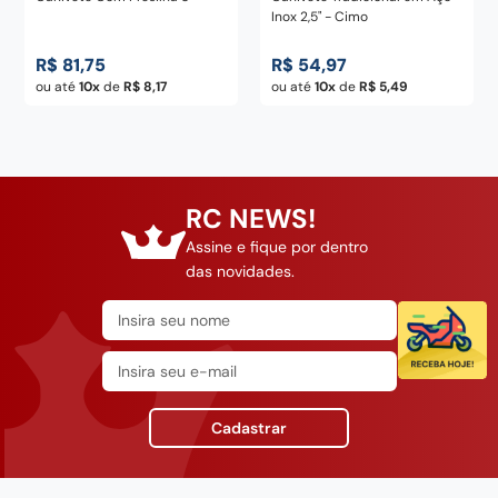
Inox 2,5" - Cimo
R$
81
,
75
R$
54
,
97
ou até
10
de
R$
8
,
17
ou até
10
de
R$
5
,
49
RC NEWS!
Assine e fique por dentro
das novidades.
Cadastrar