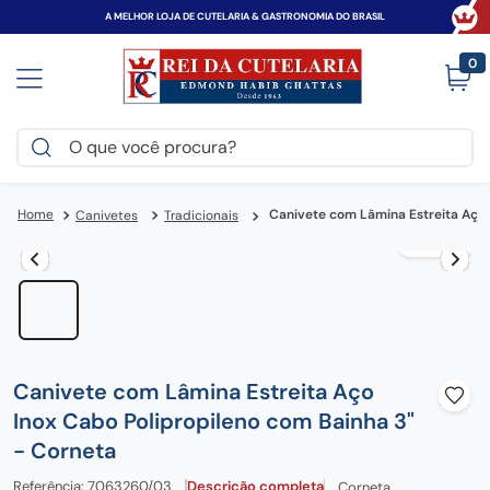
A MELHOR LOJA DE CUTELARIA & GASTRONOMIA DO BRASIL
0
O que você procura?
TERMOS MAIS BUSCADOS
Canivete com Lâmina Estreita Aço 
Canivetes
Tradicionais
victorinox
1
º
faca
2
º
canivete
3
º
zwilling
4
º
espada
5
º
Canivete com Lâmina Estreita Aço
tramontina
Inox Cabo Polipropileno com Bainha 3"
6
º
- Corneta
frigideira
7
º
Referência
:
7063260/03
Descrição completa
Corneta