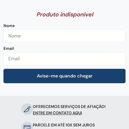
frigideira
8
º
pedra
9
º
chaira
10
º
OFERECEMOS SERVIÇOS DE AFIAÇÃO!
ENTRE EM CONTATO AQUI
PARCELE EM ATÉ 10X SEM JUROS