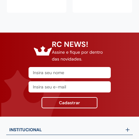
Veja também
Leatherman
Importado
Canivete Manual Crater
Canivete Manual com Trava
C33TX Lâmina Preta -
3,5"
Leatherman