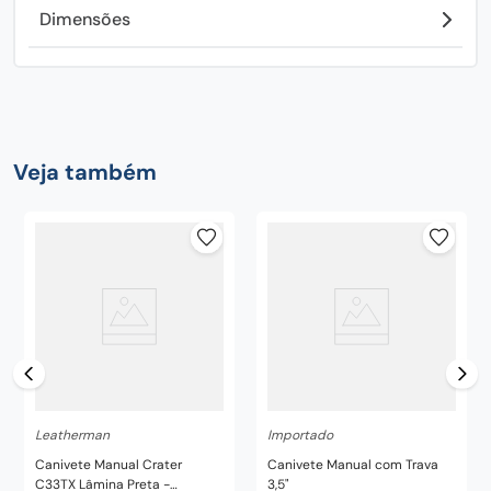
Dimensões
Os mais vendidos
Importado
Importado
Canivete Manual com Trava /
Canivete Manual Fosfatizado
Presilha 2,5" - Colt
com Trava / Presilha 4" - U.S.
Army