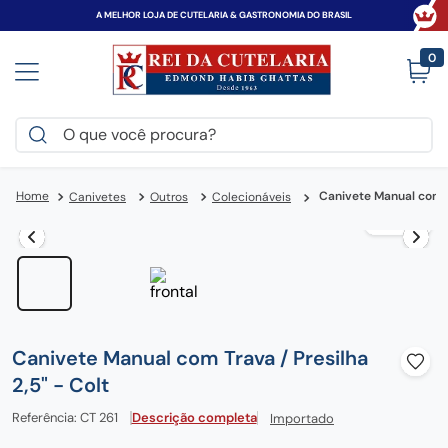
A MELHOR LOJA DE CUTELARIA & GASTRONOMIA DO BRASIL
0
O que você procura?
TERMOS MAIS BUSCADOS
Canivete Manual com Tr
Canivetes
Outros
Colecionáveis
victorinox
1
º
faca
2
º
canivete
3
º
espada
4
º
zwilling
5
º
Canivete Manual com Trava / Presilha
tramontina
2,5" - Colt
6
º
century
7
º
Referência
:
CT 261
Descrição completa
Importado