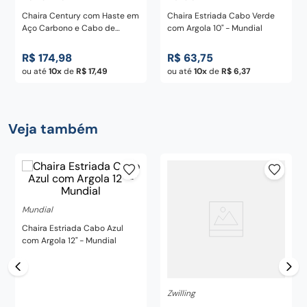
Chaira Century com Haste em
Chaira Estriada Cabo Verde
Aço Carbono e Cabo de
com Argola 10" - Mundial
Polipropileno Preto 10" -
Tramontina
R$
174
,
98
R$
63
,
75
ou até
10
de
R$
17
,
49
ou até
10
de
R$
6
,
37
Veja também
Mundial
Chaira Estriada Cabo Azul
com Argola 12" - Mundial
Zwilling