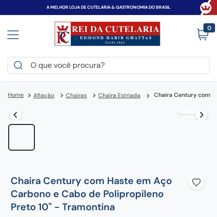
A MELHOR LOJA DE CUTELARIA & GASTRONOMIA DO BRASIL
0
O que você procura?
TERMOS MAIS BUSCADOS
Chaira Century com Ha
Afiação
Chairas
Chaira Estriada
victorinox
1
º
faca
2
º
canivete
3
º
zwilling
4
º
espada
5
º
Chaira Century com Haste em Aço
tramontina
6
º
Carbono e Cabo de Polipropileno
frigideira
7
º
Preto 10" - Tramontina