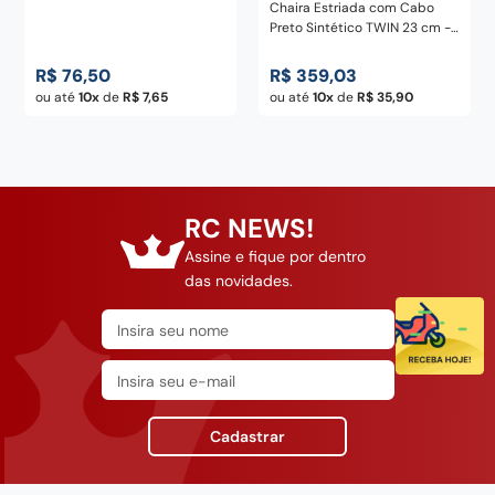
Chaira Estriada com Cabo
Preto Sintético TWIN 23 cm -
ZWILLING
R$
76
,
50
R$
359
,
03
ou até
10
de
R$
7
,
65
ou até
10
de
R$
35
,
90
RC NEWS!
Assine e fique por dentro
das novidades.
Cadastrar