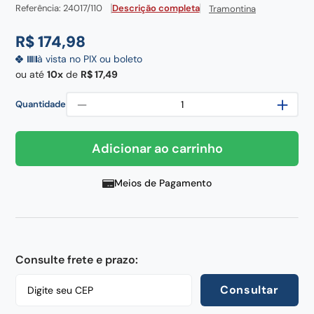
century
8
º
Referência
:
24017/110
Descrição completa
Tramontina
pedra
9
º
R$
174
,
98
chaira
10
º
à vista no PIX ou boleto
ou até
10
de
R$
17
,
49
－
＋
Quantidade
Adicionar ao carrinho
Meios de Pagamento
Consulte frete e prazo:
Consultar