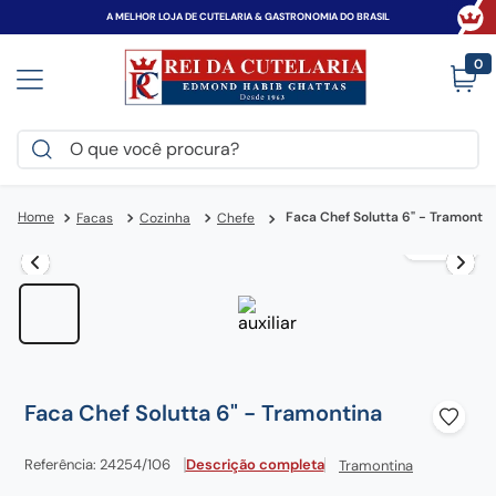
A MELHOR LOJA DE CUTELARIA & GASTRONOMIA DO BRASIL
0
O que você procura?
TERMOS MAIS BUSCADOS
Faca Chef Solutta 6" - Tramontin
Facas
Cozinha
Chefe
victorinox
1
º
faca
2
º
canivete
3
º
espada
4
º
zwilling
5
º
Faca Chef Solutta 6" - Tramontina
tramontina
6
º
century
7
º
Referência
:
24254/106
Descrição completa
Tramontina