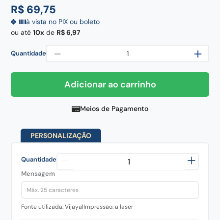
frigideira
8
º
R$
69
,
75
pedra
9
º
à vista no PIX ou boleto
ou até
10
de
R$
6
,
97
chaira
10
º
－
＋
Quantidade
Adicionar ao carrinho
Meios de Pagamento
PERSONALIZAÇÃO
Quantidade
Mensagem
Fonte utilizada: Vijaya
|
Impressão: a laser