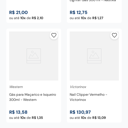
Lighter Gás 300 ml - Nautika
R$
21
,
00
R$
12
,
75
ou até
10
de
R$
2
,
10
ou até
10
de
R$
1
,
27
Western
Victorinox
Gás para Maçarico e Isqueiro
Nail Clipper Vermelho -
300ml - Western
Victorinox
R$
13
,
58
R$
130
,
97
ou até
10
de
R$
1
,
35
ou até
10
de
R$
13
,
09