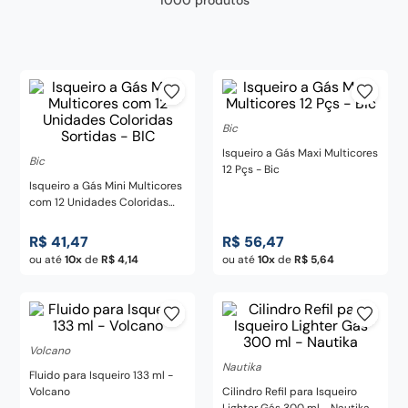
frigideira
8
º
pedra
9
º
chaira
10
º
Bic
Isqueiro a Gás Maxi Multicores
Bic
12 Pçs - Bic
Isqueiro a Gás Mini Multicores
com 12 Unidades Coloridas
Sortidas - BIC
R$
41
,
47
R$
56
,
47
ou até
10
de
R$
4
,
14
ou até
10
de
R$
5
,
64
Volcano
Nautika
Fluido para Isqueiro 133 ml -
Volcano
Cilindro Refil para Isqueiro