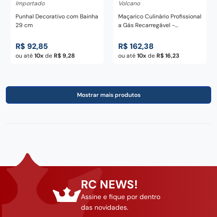
Importado
Volcano
Punhal Decorativo com Bainha
Maçarico Culinário Profissional
29 cm
a Gás Recarregável -
VOLCANO
R$
92
,
85
R$
162
,
38
ou até
10
de
R$
9
,
28
ou até
10
de
R$
16
,
23
RC NEWS!
Assine e fique por dentro
das novidades.