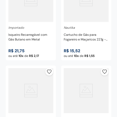
Importado
Nautika
Isqueiro Recarregável com
Cartucho de Gás para
Gás Butano em Metal
Fogareiro e Maçaricos 227g -
Nautika
R$
21
,
75
R$
15
,
52
ou até
10
de
R$
2
,
17
ou até
10
de
R$
1
,
55