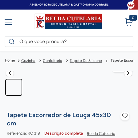
A MELHOR LOJA DE CUTELARIA & GASTRONOMIA DO BRASIL
0
O que você procura?
TERMOS MAIS BUSCADOS
Tapete Escorr
Cozinha
Confeitaria
Tapete De Silicone
victorinox
1
º
faca
2
º
canivete
3
º
espada
4
º
zwilling
5
º
Tapete Escorredor de Louça 45x30
tramontina
6
º
cm
frigideira
7
º
Referência
:
RC 319
Descrição completa
Rei da Cutelaria