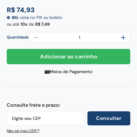
century
8
º
R$
74
,
93
pedra
9
º
à vista no PIX ou boleto
chaira
10
º
ou até
10
de
R$
7
,
49
－
＋
Quantidade
Adicionar ao carrinho
Meios de Pagamento
Consulte frete e prazo:
Consultar
Não sei meu CEP