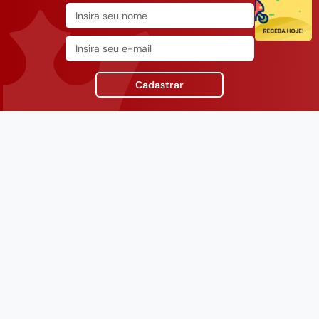
Cadastrar
INSTITUCIONAL
SUPORTE
CONTATO
Fale Conosco
(11) 94790-2921
08000-14-0500
Site:
(11) 3228-0300