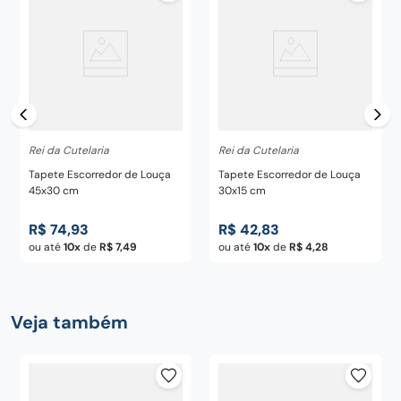
Rei da Cutelaria
Rei da Cutelaria
Tapete Escorredor de Louça
Tapete Escorredor de Louça
45x30 cm
30x15 cm
R$
74
,
93
R$
42
,
83
ou até
10
de
R$
7
,
49
ou até
10
de
R$
4
,
28
Veja também