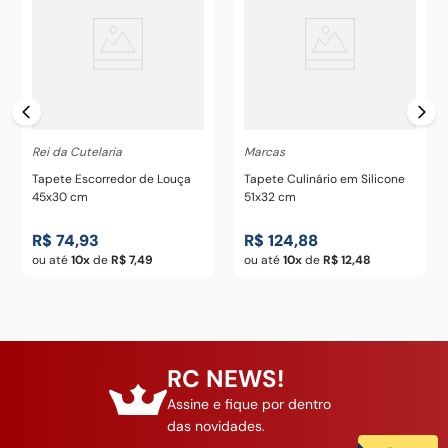
Rei da Cutelaria
Marcas
Tapete Escorredor de Louça
Tapete Culinário em Silicone
45x30 cm
51x32 cm
R$
74
,
93
R$
124
,
88
ou até
10
de
R$
7
,
49
ou até
10
de
R$
12
,
48
RC NEWS!
Assine e fique por dentro
das novidades.