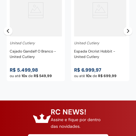
United Cutlery
United Cutlery
Cajado Gandalf O Branco -
Espada Orcrist Hobbit -
United Cutlery
United Cutlery
R$
5
.
499
,
98
R$
6
.
999
,
97
ou até
10
de
R$
549
,
99
ou até
10
de
R$
699
,
99
RC NEWS!
Assine e fique por dentro
das novidades.