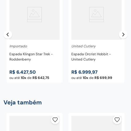
Importado
United Cutlery
Espada Klingon Star Trek -
Espada Orcrist Hobbit -
Roddenberry
United Cutlery
R$
6
.
427
,
50
R$
6
.
999
,
97
ou até
10
de
R$
642
,
75
ou até
10
de
R$
699
,
99
Veja também