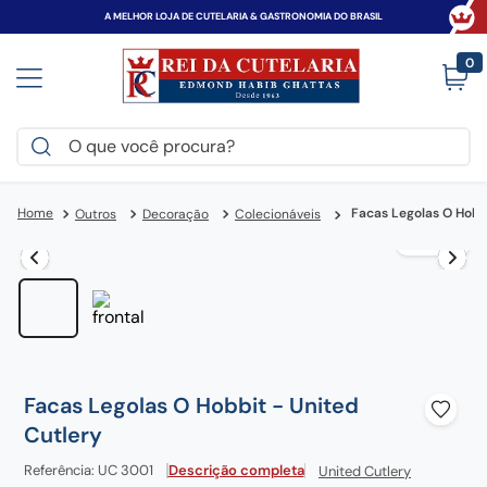
A MELHOR LOJA DE CUTELARIA & GASTRONOMIA DO BRASIL
0
O que você procura?
TERMOS MAIS BUSCADOS
Facas Legolas O Hobbi
Outros
Decoração
Colecionáveis
victorinox
1
º
faca
2
º
canivete
3
º
espada
4
º
tramontina
5
º
Facas Legolas O Hobbit - United
zwilling
6
º
Cutlery
frigideira
7
º
Referência
:
UC 3001
Descrição completa
United Cutlery