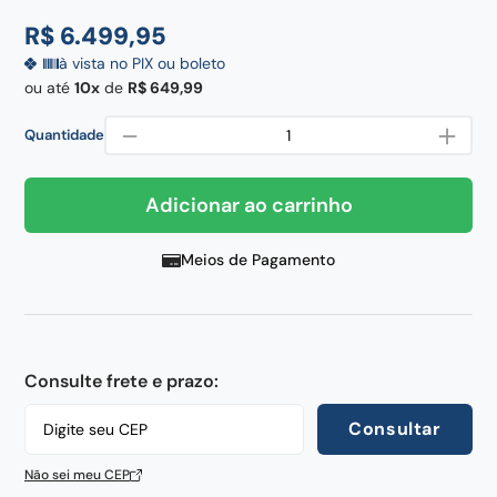
century
8
º
R$
6
.
499
,
95
pedra
9
º
à vista no PIX ou boleto
chaira
10
º
ou até
10
de
R$
649
,
99
－
＋
Quantidade
Adicionar ao carrinho
Meios de Pagamento
Consulte frete e prazo:
Consultar
Não sei meu CEP